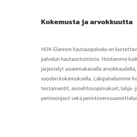
Kokemusta ja arvokkuutta
HOK-Elannon hautauspalvelu on luotettava
palvelun hautaustoimisto. Hoidamme kaikki
järjestelyt asianmukaisella arvokkuudella,
vuoden kokemuksella. Lakipalvelumme hoi
testamentit, avioehtosopimukset, lahja- ja
perinnönjaot sekä perintöverosuunnittelu