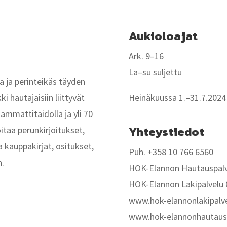
Aukioloajat
Ark. 9–16
La–su suljettu
 ja perinteikäs täyden
 hautajaisiin liittyvät
Heinäkuussa 1.–31.7.2024 
 ammattitaidolla ja yli 70
Yhteystiedot
taa perunkirjoitukset,
 kauppakirjat, ositukset,
Puh. +358 10 766 6560
n.
HOK-Elannon Hautauspalv
HOK-Elannon Lakipalvelu 
www.hok-elannonlakipalve
www.hok-elannonhautausp