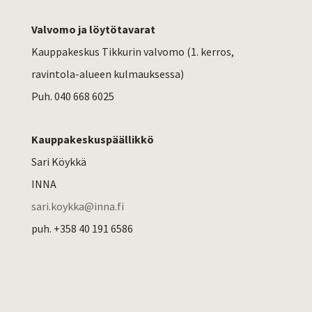
Valvomo ja löytötavarat
Kauppakeskus Tikkurin valvomo (1. kerros,
ravintola-alueen kulmauksessa)
Puh. 040 668 6025
Kauppakeskuspäällikkö
Sari Köykkä
INNA
sari.koykka@inna.fi
puh.
+358 40 191 6586