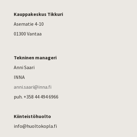
Kauppakeskus Tikkuri
Asematie 4-10
01300 Vantaa
Tekninen manageri
Anni Saari
INNA
anni.saari@inna.fi
puh.
+358 44 494 6966
Kiinteistöhuolto
info@huoltokopla.fi