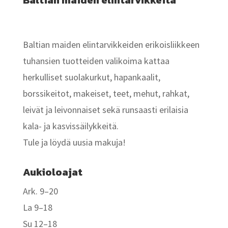
Baltian maiden elintarvikkeita
Baltian maiden elintarvikkeiden erikoisliikkeen
tuhansien tuotteiden valikoima kattaa
herkulliset suolakurkut, hapankaalit,
borssikeitot, makeiset, teet, mehut, rahkat,
leivät ja leivonnaiset sekä runsaasti erilaisia
kala- ja kasvissäilykkeitä.
Tule ja löydä uusia makuja!
Aukioloajat
Ark. 9–20
La 9–18
Su 12–18