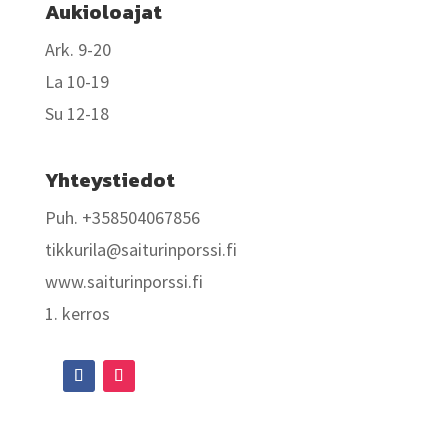
Aukioloajat
Ark. 9-20
La 10-19
Su 12-18
Yhteystiedot
Puh. +358504067856
tikkurila@saiturinporssi.fi
www.saiturinporssi.fi
1. kerros